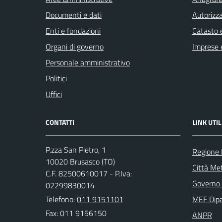
Documenti e dati
Autorizza
Enti e fondazioni
Catasto e
Organi di governo
Imprese 
Personale amministrativo
Politici
Uffici
CONTATTI
LINK UTIL
P.zza San Pietro, 1
Regione
10020 Brusasco (TO)
Città Met
C.F. 82500610017 - P.Iva:
Governo 
02299830014
Telefono:
011 9151101
MEF Dipa
Fax: 011 9156150
ANPR