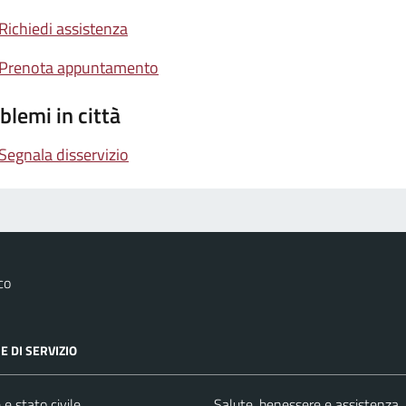
Richiedi assistenza
Prenota appuntamento
blemi in città
Segnala disservizio
co
E DI SERVIZIO
e stato civile
Salute, benessere e assistenza